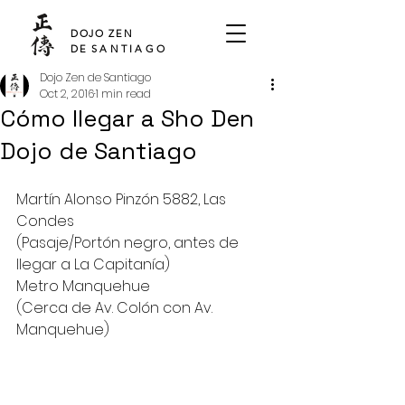
SHO DEN
DOJO ZEN
DE
SANTIAGO
Dojo Zen de Santiago
Oct 2, 2016
1 min read
Cómo llegar a Sho Den
Dojo de Santiago
Martín Alonso Pinzón 5882, Las 
Condes 
(Pasaje/Portón negro, antes de 
llegar a La Capitanía)
Metro Manquehue 
(Cerca de Av. Colón con Av. 
Manquehue)