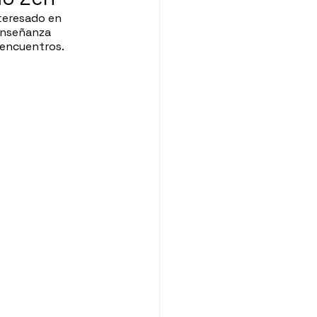
teresado en 
enseñanza 
4 encuentros.