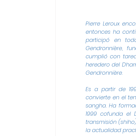
Pierre Leroux enc
entonces ha conti
participó en to
Gendronnière, fu
cumplió con tarea
heredero del Dhar
Gendronnière.
Es a partir de 1
convierte en el te
sangha. Ha formad
1999 cofunda el 
transmisión (shiho
la actualidad pract