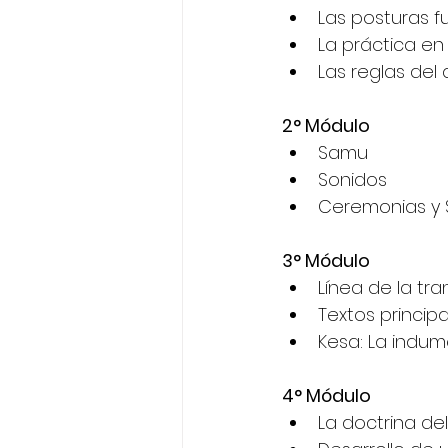
Las posturas f
La práctica en
Las reglas del
2° Módulo
Samu  
Sonidos  
Ceremonias y 
3° Módulo 
Línea de la tra
Textos principa
Kesa: La indume
4° Módulo
La doctrina del