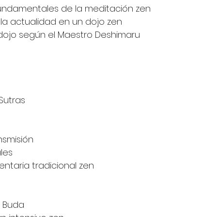
undamentales de la meditación zen  
 la actualidad en un dojo zen  
 dojo según el Maestro Deshimaru 
Sutras 
nsmisión  
les  
ntaria tradicional zen 
 Buda  