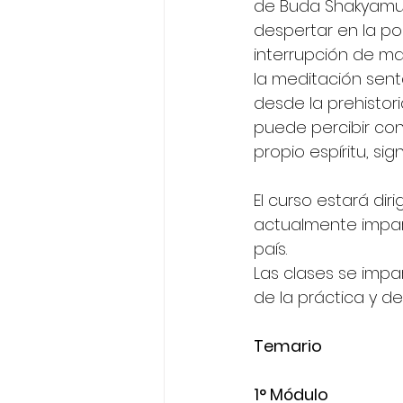
de Buda Shakyamuni
despertar en la pos
interrupción de mae
la meditación sent
desde la prehistori
puede percibir con
propio espíritu, sig
El curso estará dir
actualmente impart
país.
Las clases se imp
de la práctica y de 
Temario
1° Módulo 