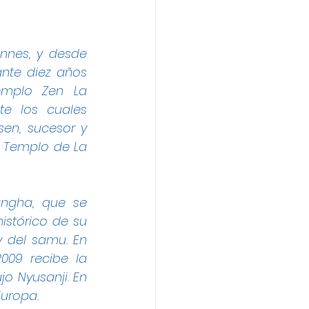
nnes, y desde 
nte diez años 
emplo Zen La 
e los cuales 
sen
, sucesor y 
 Templo de La 
ngha, que se 
stórico de su 
 del samu. En 
09 recibe la 
 Nyusanji. En 
Europa.