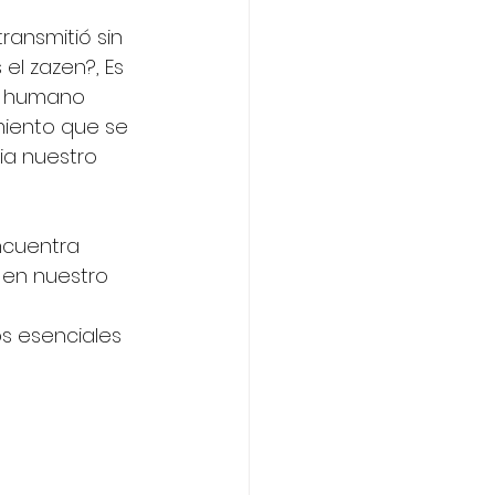
ransmitió sin 
el zazen?, Es 
er humano 
miento que se 
ia nuestro 
encuentra 
 en nuestro 
s esenciales 