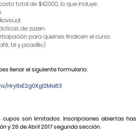
costo total de $42.000, lo que incluye: 
  
ovisual  
cticas de zazen   
ticipación para quienes finalicen el curso  
fé, té y picadillo) 
bes llenar el siguiente formulario:
rms/Hry6xE2g0XgI2Ma83
 cupos son limitados. Inscripciones abiertas hast
ón y 26 de Abril 2017 segunda sección. 