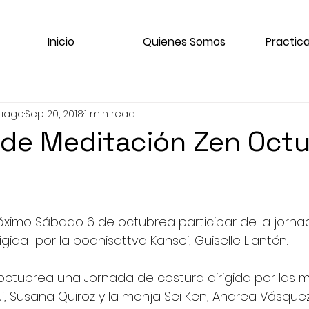
Inicio
Quienes Somos
Practica
tiago
Sep 20, 2018
1 min read
de Meditación Zen Octu
róximo Sábado 6 de octubrea participar de la jorna
igida  por la bodhisattva Kansei, Guiselle Llantén.
octubrea una Jornada de costura dirigida por las m
Ji, Susana Quiroz y la monja Sëi Ken, Andrea Vásquez