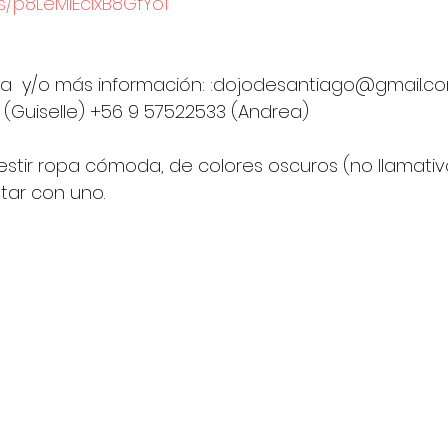
ms/p8LeMlEcIxB8GfYo1
da  y/o más información: :dojodesantiago@gmail.c
9 (Guiselle) +56 9 57522533 (Andrea)
r ropa cómoda, de colores oscuros (no llamativos
tar con uno. 