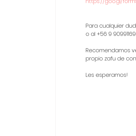
https://goo.gl/for
Para cualquier du
o al +56 9 9099116
Recomendamos vesti
propio zafu de con
Les esperamos!