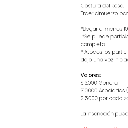
Costura del Kesa.
Traer almuerzo par
*Llegar al menos 1
 *Se puede participar tanto de una práctica de zazen, como de la jornada 
completa. 
* Atodos los part
dojo una vez inici
Valores: 
$13.000 General 
$10.000 Asociados
$ 5.000 por cada 
La inscripción pued