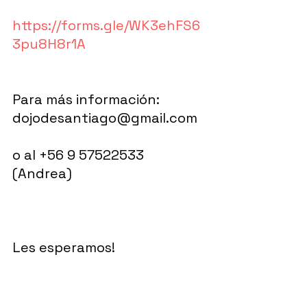
https://forms.gle/WK3ehFS6
3pu8H8r1A
Para más información: 
dojodesantiago@gmail.com 
o al +56 9 57522533 
(Andrea) 
Les esperamos!