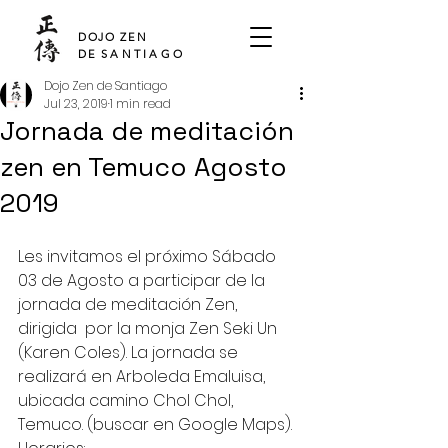
SHO DEN
DOJO ZEN
DE
SANTIAGO
Dojo Zen de Santiago
Jul 23, 2019
1 min read
Jornada de meditación
zen en Temuco Agosto
2019
Les invitamos el próximo Sábado 
03 de Agosto a participar de la 
jornada de meditación Zen, 
dirigida  por la monja Zen Seki Un 
(Karen Coles). La jornada se 
realizará en Arboleda Emaluisa, 
ubicada camino Chol Chol, 
Temuco. (buscar en Google Maps).