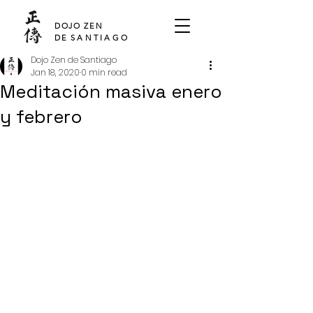
SHO DEN
DOJO ZEN
DE
SANTIAGO
Dojo Zen de Santiago
Jan 18, 2020
0 min read
Meditación masiva enero
y febrero