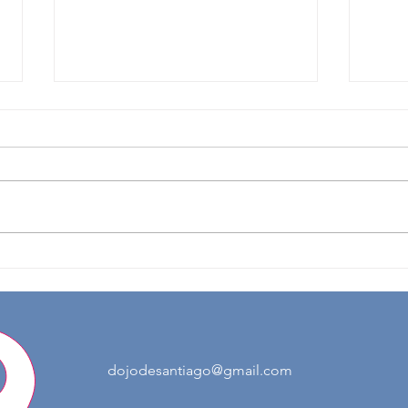
Jornada de Meditación
Jorn
Zen, sábado 4 de julio
Zen,
2026.
2026
© 2023 by Site Name. Proudly created with
Wix.com
dojodesantiago@gmail.com