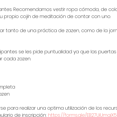
s antes. Recomendamos vestir ropa cómoda, de colo
 su propio cojín de meditación de contar con uno.    
ar tanto de una práctica de zazen, como de la jor
cipantes se les pide puntualidad ya que las puertas
r cada zazen. 
ompleta
zazen
rse para realizar una optima utilización de los recur
ulario de inscripción: 
https://forms.gle/EB27UiUmqiX