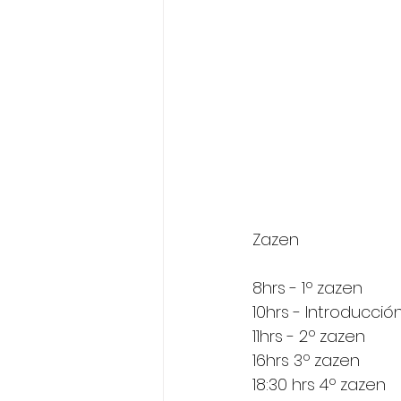
Zazen 
8hrs - 1º zazen 
10hrs - Introducció
11hrs - 2º zazen 
16hrs 3º zazen 
18:30 hrs 4º zazen 