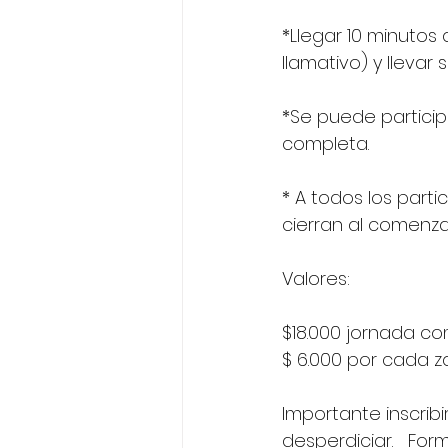
*Llegar 10 minuto
llamativo) y llevar
*Se puede particip
completa.  
* A todos los parti
cierran al comenza
Valores:  
$18.000 jornada c
$ 6.000 por cada 
Importante inscribi
desperdiciar.   Form