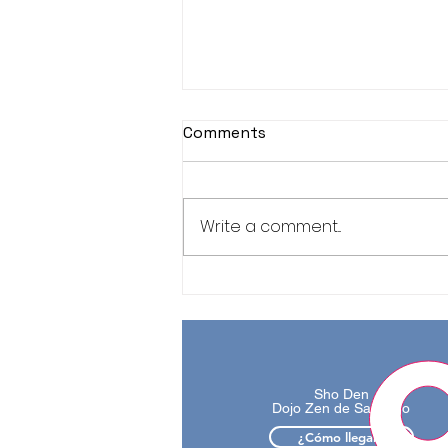
Comments
Write a comment...
Jornada de Meditación
Zen, sábado 1 de agosto
2026.
Sho Den
Dojo Zen de Santiago
¿Cómo llegar?