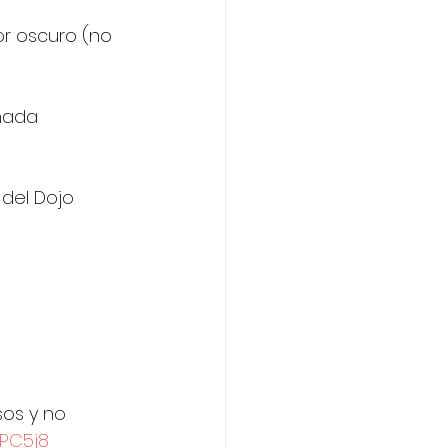
r oscuro (no 
 
nada 
 del Dojo 
sos y no 
5PC5j8