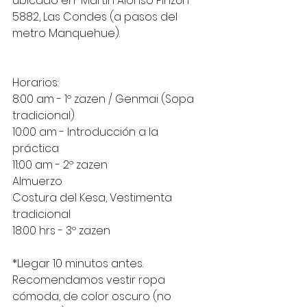
ubicado en  Martín Alonso Pinzón 
5882, Las Condes (a pasos del 
metro Manquehue).
Horarios:
8:00 am - 1º zazen / Genmai (Sopa 
tradicional)
10:00 am - Introducción a la 
práctica
11:00 am - 2º zazen
Almuerzo
Costura del Kesa, Vestimenta 
tradicional
18:00 hrs - 3º zazen
*Llegar 10 minutos antes.
Recomendamos vestir ropa 
cómoda, de color oscuro (no 