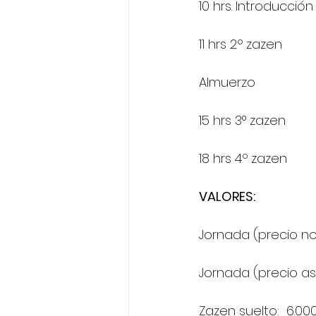
10 hrs. Introducción
11 hrs 2º zazen
Almuerzo
15 hrs 3° zazen
18 hrs 4º zazen
VALORES:
Jornada (precio no
Jornada (precio as
Zazen suelto:  6.00