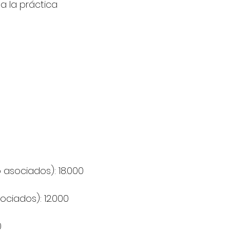
 a la práctica
 asociados): 18.000
ociados): 12.000
0