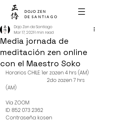
SHO DEN
DOJO ZEN
DE
SANTIAGO
Dojo Zen de Santiago
Mar 17, 2021
1 min read
Media jornada de
meditación zen online
con el Maestro Soko
Horarios CHILE: 1er zazen 4 hrs (AM) 
			   2do zazen 7 hrs 
(AM)
Vía ZOOM 
ID: 852 073 2362
Contraseña: kosen