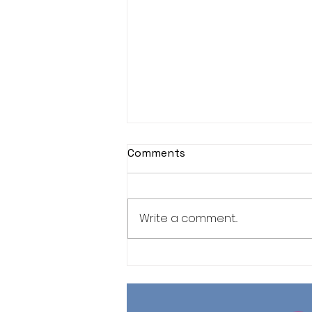
Comments
Write a comment...
Jornada de Meditación
Zen, sábado 1 de agosto
2026.