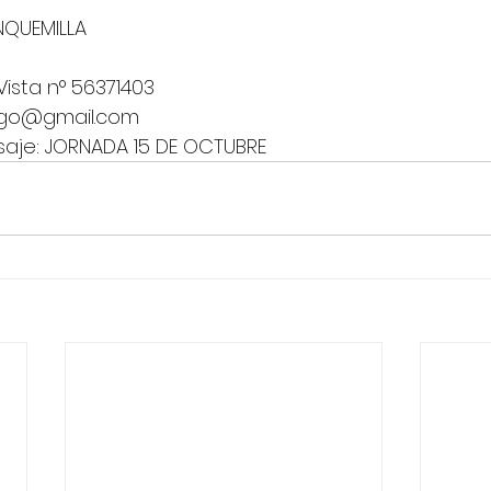
NQUEMILLA 
ista n° 56371403 
ago@gmail.com 
aje: JORNADA 15 DE OCTUBRE 