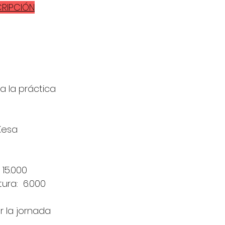
CRIPCIÓN
 a la práctica
 Kesa
15.000
ura:  6.000
 la jornada  