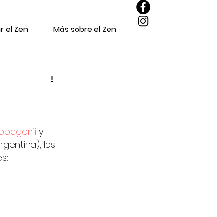
r el Zen
Más sobre el Zen
obogenji 
y 
gentina), los 
s: