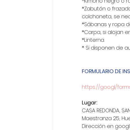
*Kimono negro o r
*Zabutón o frazada
colchoneta, se nec
*Sábanas y ropa d
*Carpa, si alojan e
*Linterna.
* Si disponen de au
FORMULARIO DE INS
https://goo.gl/for
Lugar:
CASA REDONDA, SANT
Maestranza 25, Hue
Dirección en goo