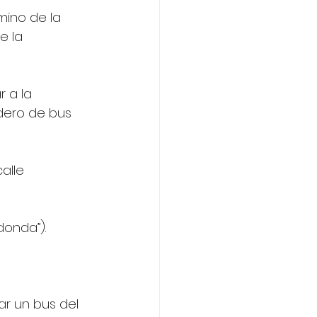
mino de la 
e la 
 a la 
adero de bus 
alle 
donda”).
ar un bus del 