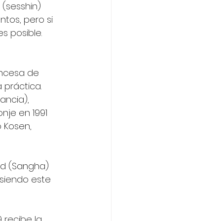
 (sesshin) 
ntos, pero si 
s posible. 
ancesa de 
práctica. 
ancia), 
nje en 1991 
 Kosen, 
ad (Sangha) 
siendo este 
 recibe la 