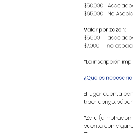
$50.000   Asociad
$65.000   No Asoci
Valor por zazen:
$5.500     asociado
$7.000     no asoci
*La inscripción imp
¿Que es necesario 
El lugar cuenta con
traer abrigo, sában
*Zafu (almohadón de
cuenta con algunos