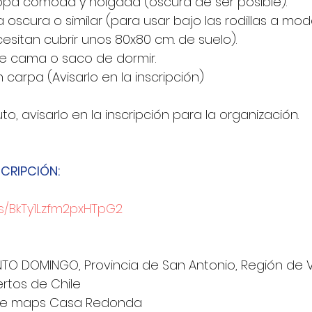
opa cómoda y holgada (oscura de ser posible).
 oscura o similar (para usar bajo las rodillas a mo
esitan cubrir unos 80x80 cm. de suelo).
e cama o saco de dormir.
n carpa (Avisarlo en la inscripción)
to, avisarlo en la inscripción para la organización.
CRIPCIÓN:
ms/BkTy1Lzfm2pxHTpG2
O DOMINGO, Provincia de San Antonio, Región de V
rtos de Chile
gle maps Casa Redonda