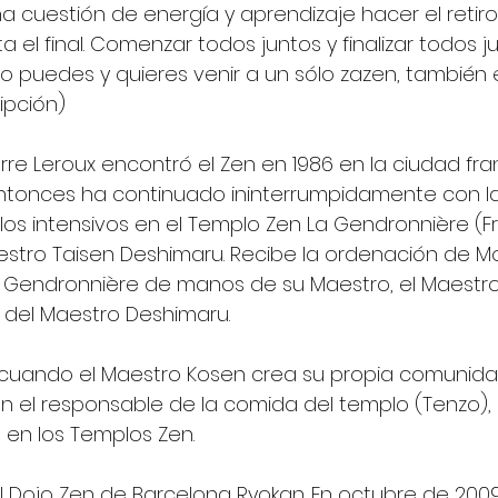
na cuestión de energía y aprendizaje hacer el retiro
a el final. Comenzar todos juntos y finalizar todos ju
o puedes y quieres venir a un sólo zazen, también e
ripción)
erre Leroux encontró el Zen en 1986 en la ciudad fr
ntonces ha continuado ininterrumpidamente con la 
los intensivos en el Templo Zen La Gendronnière (Fr
stro Taisen Deshimaru. Recibe la ordenación de Mo
a Gendronnière de manos de su Maestro, el Maestro
r del Maestro Deshimaru.
3, cuando el Maestro Kosen crea su propia comunid
n el responsable de la comida del templo (Tenzo), 
 en los Templos Zen.
l Dojo Zen de Barcelona Ryokan. En octubre de 2009