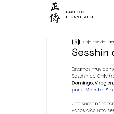
SHO DEN
DOJO ZEN
DE
SANTIAGO
Dojo Zen de San
Sesshin d
Estamos muy conten
Sesshin de Chile (r
Domingo, V región
por el Maestro Sok
Una sesshin “ tocar
varios días. Esta s