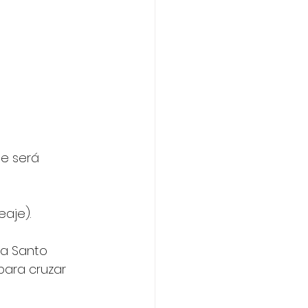
je será 
eaje).
ia Santo 
para cruzar 