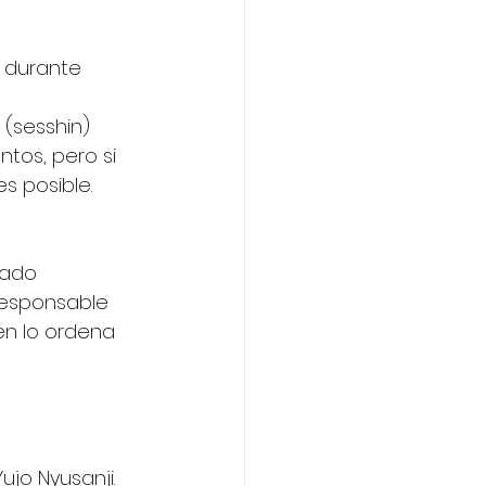
n durante 
 (sesshin) 
ntos, pero si 
s posible. 
uado 
responsable 
en lo ordena 
jo Nyusanji. 