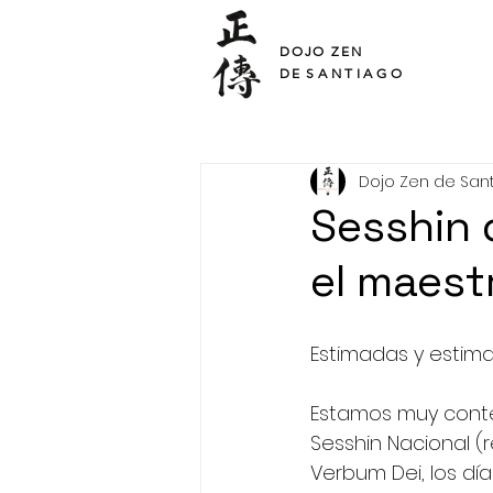
SHO DEN
DOJO ZEN
DE
SANTIAGO
Dojo Zen de San
Sesshin 
el maest
Estimadas y estim
Estamos muy conten
Sesshin Nacional (r
Verbum Dei, los día