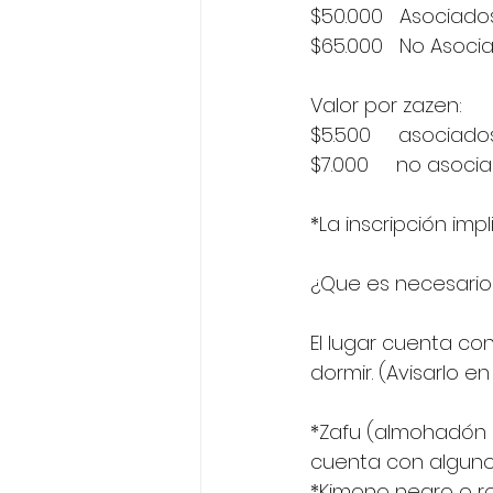
$50.000   Asociad
$65.000   No Asoci
Valor por zazen:
$5.500     asociado
$7.000     no asoci
*La inscripción imp
¿Que es necesario 
El lugar cuenta co
dormir. (Avisarlo en
*Zafu (almohadón de
cuenta con algunos
*Kimono negro o r