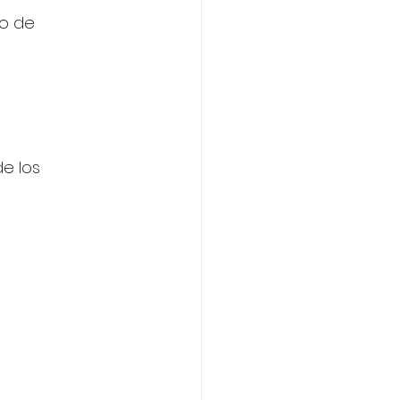
do de 
e los 