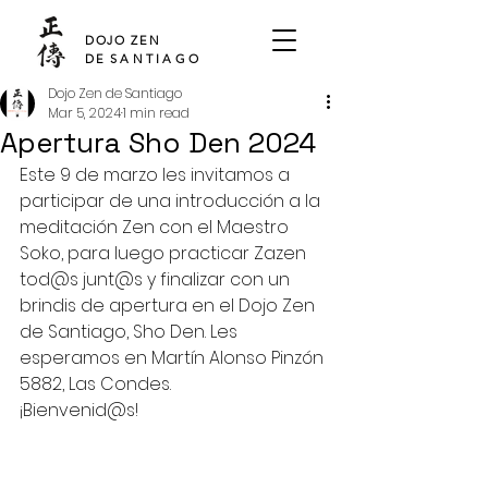
SHO DEN
DOJO ZEN
DE
SANTIAGO
Dojo Zen de Santiago
Mar 5, 2024
1 min read
Apertura Sho Den 2024
Este 9 de marzo les invitamos a 
participar de una introducción a la 
meditación Zen con el Maestro 
Soko, para luego practicar Zazen 
tod@s junt@s y finalizar con un 
brindis de apertura en el Dojo Zen 
de Santiago, Sho Den. Les 
esperamos en Martín Alonso Pinzón 
5882, Las Condes.
¡Bienvenid@s!