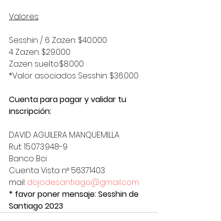
Valores
:
Sesshin / 6 Zazen: $40.000
4 Zazen: $29.000
Zazen suelto:$8.000
*Valor asociados Sesshin: $36.000
Cuenta para pagar y validar tu 
inscripción:
DAVID AGUILERA MANQUEMILLA
Rut: 15.073.948-9
Banco Bci
Cuenta Vista n° 56371403
mail: 
dojodesantiago@gmail.com
* favor poner mensaje: Sesshin de 
Santiago 2023