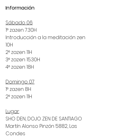
Información
Sábado 06
1° zazen 7.30H
Introducción a la meditación zen 
10H
2° zazen 11H
3° zazen 15.30H
4° zazen 18H
Domingo 07
1° zazen 8H
2° zazen 11H
Lugar
:
SHO DEN, DOJO ZEN DE SANTIAGO
Martín Alonso Pinzón 5882, Las 
Condes