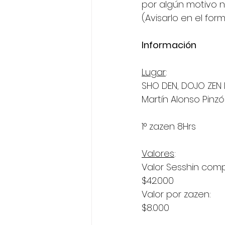
por algún motivo n
(Avisarlo en el for
Información
Lugar
:
SHO DEN, DOJO ZEN
Martín Alonso Pinz
1° zazen 8Hrs
Valores
:
Valor Sesshin comp
$42.000
Valor por zazen:
$8.000     