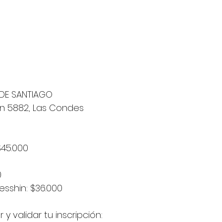
 DE SANTIAGO
ón 5882, Las Condes
$45.000
0
esshin: $36.000
 validar tu inscripción: