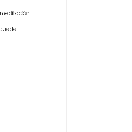
 meditación 
e puede 