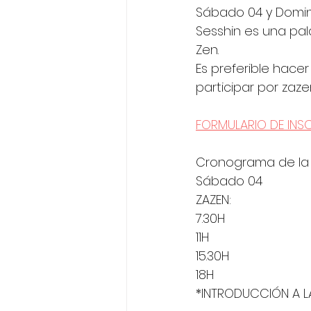
Sábado 04 y Domi
Sesshin es una pal
Zen. 
Es preferible hacer
participar por zazen
FORMULARIO DE INS
Cronograma de la 
Sábado 04
ZAZEN:
7.30H
11H
15.30H
18H
*INTRODUCCIÓN A LA