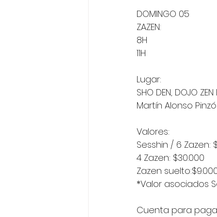
DOMINGO 05
ZAZEN:
8H
11H
Lugar:
SHO DEN, DOJO ZEN
Martín Alonso Pinz
Valores:
Sesshin / 6 Zazen: 
4 Zazen: $30.000
Zazen suelto:$9.00
*Valor asociados S
Cuenta para pagar y